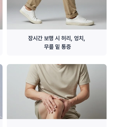
장시간 보행 시 허리, 엉치,
무릎 밑 통증