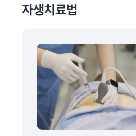
자생치료법